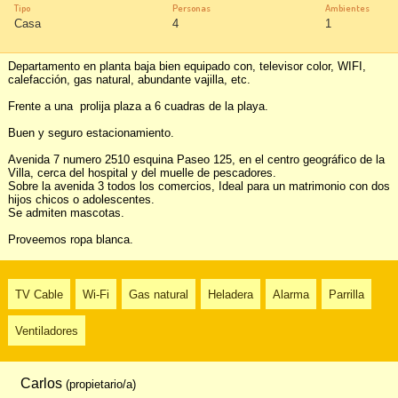
Tipo
Personas
Ambientes
Casa
4
1
Departamento en planta baja bien equipado con, televisor color, WIFI, 
calefacción, gas natural, abundante vajilla, etc. 

Frente a una  prolija plaza a 6 cuadras de la playa. 

Buen y seguro estacionamiento. 

Avenida 7 numero 2510 esquina Paseo 125, en el centro geográfico de la 
Villa, cerca del hospital y del muelle de pescadores. 

Sobre la avenida 3 todos los comercios, Ideal para un matrimonio con dos 
hijos chicos o adolescentes.

Se admiten mascotas.

Proveemos ropa blanca.
TV Cable
Wi-Fi
Gas natural
Heladera
Alarma
Parrilla
Ventiladores
Carlos
(propietario/a)