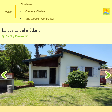
Alquileres
Casas y Chalets
Volver
Villa Gesell - Centro Sur
La casita del médano
Av. 3 y Paseo 121