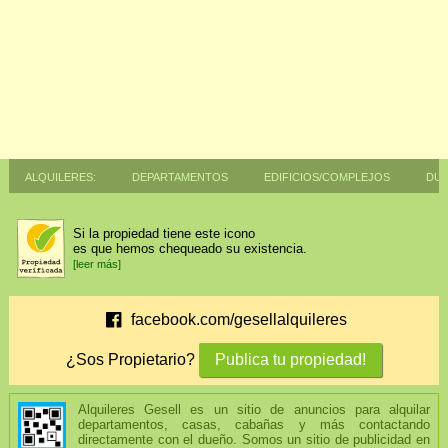
Alquileres:
Departamentos
Edificios/Complejos
Dup
Si la propiedad tiene este icono
es que hemos chequeado su existencia.
[leer más]
facebook.com/gesellalquileres
Publica tu propiedad!
¿Sos Propietario?
Alquileres Gesell es un sitio de anuncios para alquilar
departamentos, casas, cabañas y más contactando
directamente con el dueño. Somos un sitio de publicidad en