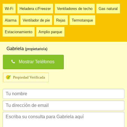
Wi-Fi
Heladera c/Freezer
Ventiladores de techo
Gas natural
Alarma
Ventilador de pie
Rejas
Termotanque
Estacionamiento
Amplio parque
Gabriela
(propietario/a)
Mostrar Teléfonos
Propiedad Verificada